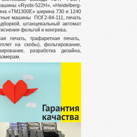
ашины «Ryobi-522H», «Heidelberg-
шина «ТМ1300Е» ширина 730 и 1240
тные машины ПОГ2-84-111, печать
одборкой, штанцевальный автомат
тиснения фольгой и конгрева.
ая печать, трафаретная печать,
еплет на скобы), фольгирование,
ширование, разработка дизайна,
азмерам.