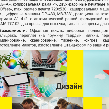
GFA», копировальная рама <>, двухкрасочные печатные м
Offset», max. размер печати 720х530, кашировальная ма
м., цифровые машины DP-430, МВ-7831, ротационные газе
ормата А1 4+2, с автоматической резкой, фальцовкой, п
МА ТС102, два пресса для высечки, тигельные пресса для 
Возможности:
Офсетная печать, цифровая полноцветн
альцовка, переплет (на пружину, твердый, мягкий, пер
аминирование, сканирование, тиснение, конгрев, ка
готовление макетов, изготовление штанц-форм по вашим р