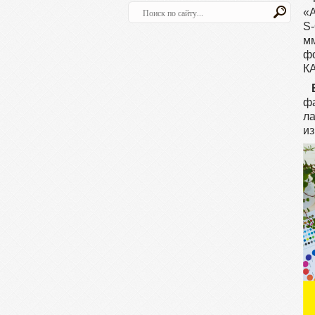
«A
S-
м
ф
КА
ф
л
из