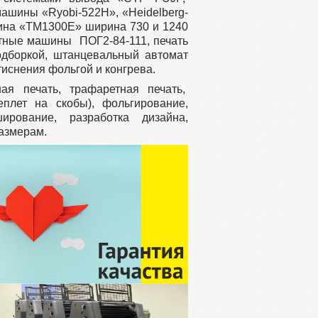
ашины «Ryobi-522H», «Heidelberg-
шина «ТМ1300Е» ширина 730 и 1240
тные машины ПОГ2-84-111, печать
одборкой, штанцевальный автомат
тиснения фольгой и конгрева.
ая печать, трафаретная печать,
еплет на скобы), фольгирование,
ширование, разработка дизайна,
азмерам.