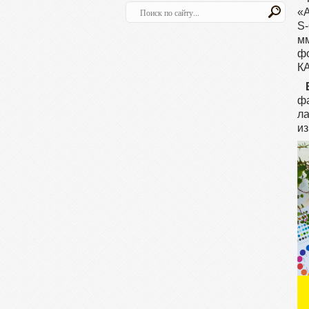
«A
S-
м
ф
КА
ф
л
из