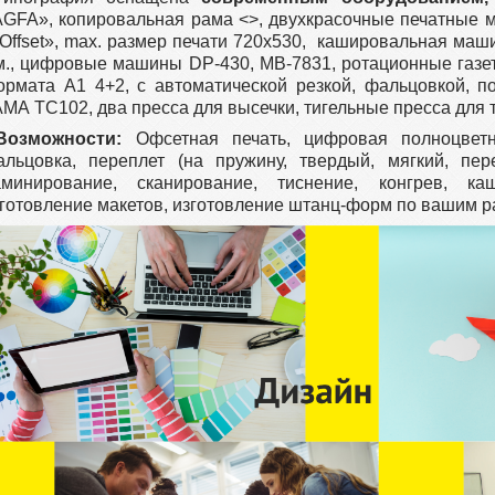
GFA», копировальная рама <>, двухкрасочные печатные м
Offset», max. размер печати 720х530, кашировальная ма
м., цифровые машины DP-430, МВ-7831, ротационные газе
ормата А1 4+2, с автоматической резкой, фальцовкой, п
МА ТС102, два пресса для высечки, тигельные пресса для 
Возможности:
Офсетная печать, цифровая полноцветн
альцовка, переплет (на пружину, твердый, мягкий, пер
аминирование, сканирование, тиснение, конгрев, ка
готовление макетов, изготовление штанц-форм по вашим р